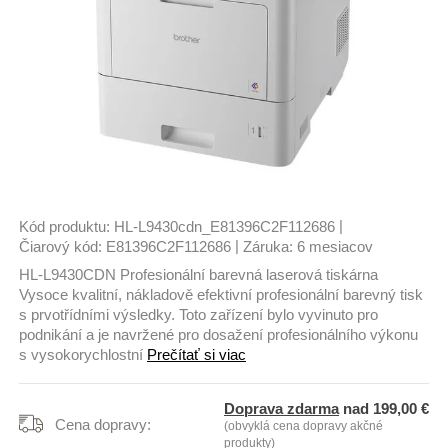
|
Kód produktu:
HL-L9430cdn_E81396C2F112686
|
Čiarový kód:
E81396C2F112686
Záruka:
6 mesiacov
HL-L9430CDN Profesionální barevná laserová tiskárna
Vysoce kvalitní, nákladově efektivní profesionální barevný tisk
s prvotřídními výsledky. Toto zařízení bylo vyvinuto pro
podnikání a je navržené pro dosažení profesionálního výkonu
s vysokorychlostní
Prečítať si viac
Doprava zdarma
nad 199,00 €
Cena dopravy:
(obvyklá cena dopravy akčné
produkty)