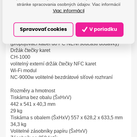
Zásobník sponek SR100
stránke spracovania osobných údajov. Viac informácií
2 kazety, každá s 5 000 sponkami
Viac informácií
Obsah balení
Přístroj, tonery, jednotka fotoválce, pás, odpadní
Spravovať cookies
V poriadku
nádobka, napájecí kabel, stručný návod k obsluze,
záruční list
(propojovací kabel do PC NENÍ součástí dodávky)
Držák čtečky karet
CH-1000
volitelný externí držák čtečky NFC karet
Wi-Fi modul
NC-9000w volitelné bezdrátové síťové rozhraní
Rozměry a hmotnost
Tiskárna bez obalu (ŠxHxV)
442 x 541 x 40,3 mm
29 kg
Tiskárna s obalem (ŠxHxV) 557 x 628,2 x 633,5 mm
34,3 kg
Volitelné zásobníky papíru (ŠxHxV)