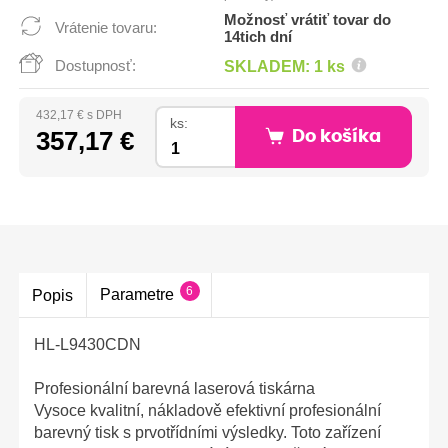
Možnosť vrátiť tovar do
Vrátenie tovaru:
14tich dní
Dostupnosť:
SKLADEM: 1 ks
432,17 € s DPH
ks:
357,17 €
Do košíka
6
Parametre
Popis
HL-L9430CDN
Profesionální barevná laserová tiskárna
Vysoce kvalitní, nákladově efektivní profesionální
barevný tisk s prvotřídními výsledky. Toto zařízení