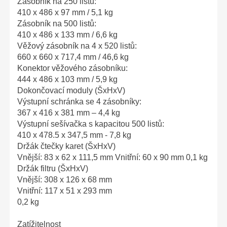
Zásobník na 250 listů:
410 x 486 x 97 mm / 5,1 kg
Zásobník na 500 listů:
410 x 486 x 133 mm / 6,6 kg
Věžový zásobník na 4 x 520 listů:
660 x 660 x 717,4 mm / 46,6 kg
Konektor věžového zásobníku:
444 x 486 x 103 mm / 5,9 kg
Dokončovací moduly (ŠxHxV)
Výstupní schránka se 4 zásobníky:
367 x 416 x 381 mm – 4,4 kg
Výstupní sešívačka s kapacitou 500 listů:
410 x 478.5 x 347,5 mm - 7,8 kg
Držák čtečky karet (ŠxHxV)
Vnější: 83 x 62 x 111,5 mm Vnitřní: 60 x 90 mm 0,1 kg
Držák filtru (ŠxHxV)
Vnější: 308 x 126 x 68 mm
Vnitřní: 117 x 51 x 293 mm
0,2 kg
Zatížitelnost