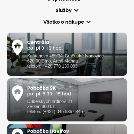
Služby
Všetko o nákupe
Centrála
po-pi 8-16 hod.
Kaštanová 489/34, Brněnské Ivanovice
620 00 Brno, Areál Manag
telefon: +420 770 130 093
Pobočka SK
po-pi: 8:30 -15 hod.
Dukelských hrdinov 34
Zvolen 960 01
telefon: (+421) 045 536 6845
Pobočka Havířov