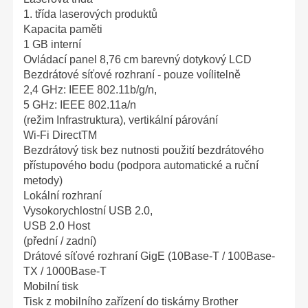
1. třída laserových produktů
Kapacita paměti
1 GB interní
Ovládací panel 8,76 cm barevný dotykový LCD
Bezdrátové síťové rozhraní - pouze voílitelně
2,4 GHz: IEEE 802.11b/g/n,
5 GHz: IEEE 802.11a/n
(režim Infrastruktura), vertikální párování
Wi-Fi DirectTM
Bezdrátový tisk bez nutnosti použití bezdrátového
přístupového bodu (podpora automatické a ruční
metody)
Lokální rozhraní
Vysokorychlostní USB 2.0,
USB 2.0 Host
(přední / zadní)
Drátové síťové rozhraní GigE (10Base-T / 100Base-
TX / 1000Base-T
Mobilní tisk
Tisk z mobilního zařízení do tiskárny Brother