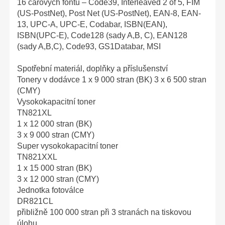
16 čárových fontů – Code39, Interleaved 2 of 5, FIM
(US-PostNet), Post Net (US-PostNet), EAN-8, EAN-
13, UPC-A, UPC-E, Codabar, ISBN(EAN),
ISBN(UPC-E), Code128 (sady A,B, C), EAN128
(sady A,B,C), Code93, GS1Databar, MSI
Spotřební materiál, doplňky a příslušenství
Tonery v dodávce 1 x 9 000 stran (BK) 3 x 6 500 stran
(CMY)
Vysokokapacitní toner
TN821XL
1 x 12 000 stran (BK)
3 x 9 000 stran (CMY)
Super vysokokapacitní toner
TN821XXL
1 x 15 000 stran (BK)
3 x 12 000 stran (CMY)
Jednotka fotoválce
DR821CL
přibližně 100 000 stran při 3 stranách na tiskovou
úlohu