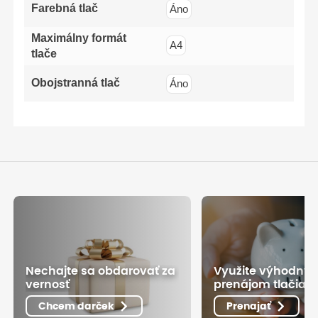
Farebná tlač
Áno
Maximálny formát
A4
tlače
Obojstranná tlač
Áno
Nechajte sa obdarovať za
Využite výhodný
vernosť
prenájom tlačiarn
Chcem darček
Prenajať