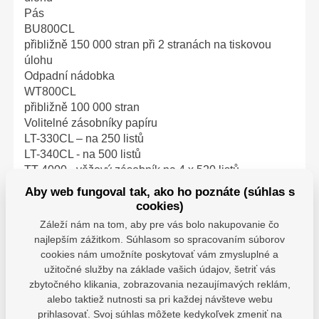
Pás
BU800CL
přibližně 150 000 stran při 2 stranách na tiskovou
úlohu
Odpadní nádobka
WT800CL
přibližně 100 000 stran
Volitelné zásobníky papíru
LT-330CL – na 250 listů
LT-340CL - na 500 listů
TT-4000 - věžový zásobník na 4 x 520 listů
TC-4100 – konektor věžového zásobníku
Aby web fungoval tak, ako ho poznáte (súhlas s
Maximální kombinace:
cookies)
3 x LT-330CL nebo 2 x LT-340CL nebo 1 x LT-330CL
Záleží nám na tom, aby pre vás bolo nakupovanie čo
+ 1 x LT-340CL nebo TT-4000 s TC-4100
najlepším zážitkom. Súhlasom so spracovaním súborov
Dokončovací moduly Výstupní schránka MX-4000
cookies nám umožníte poskytovať vám zmysluplné a
100 listů x 4 zásobníky, konvertibilní na 400 listů x 2
užitočné služby na základe vašich údajov, šetriť vás
zásobníky
zbytočného klikania, zobrazovania nezaujímavých reklám,
Výstupní sešívačka SF-40004 - 500 listů (tiskem dolů)
alebo taktiež nutnosti sa pri každej návšteve webu
- zaváděcí kazeta s 1 950 sponkami
prihlasovať. Svoj súhlas môžete kedykoľvek zmeniť na