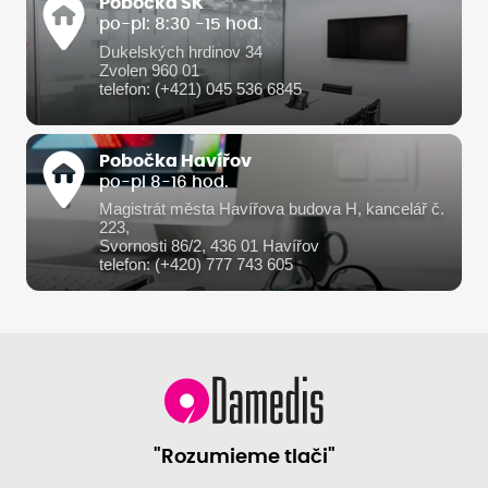
Pobočka SK
po-pi: 8:30 -15 hod.
Dukelských hrdinov 34
Zvolen 960 01
telefon: (+421) 045 536 6845
Pobočka Havířov
po-pi 8-16 hod.
Magistrát města Havířova budova H, kancelář č.
223,
Svornosti 86/2, 436 01 Havířov
telefon: (+420) 777 743 605
"Rozumieme tlači"