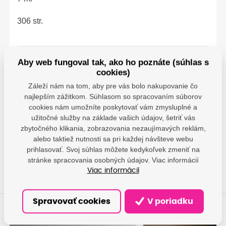
306 str.
Aby web fungoval tak, ako ho poznáte (súhlas s
Parametre
cookies)
Záleží nám na tom, aby pre vás bolo nakupovanie čo
Canon - Canon
najlepším zážitkom. Súhlasom so spracovaním súborov
Deutschland GMBH;
cookies nám umožníte poskytovať vám zmysluplné a
Europark Fichtenhain A
Výrobca
užitočné služby na základe vašich údajov, šetriť vás
A10, 47807 Krefeld,
zbytočného klikania, zobrazovania nezaujímavých reklám,
DE;
impressum@canon.de
alebo taktiež nutnosti sa pri každej návšteve webu
prihlasovať. Svoj súhlas môžete kedykoľvek zmeniť na
stránke spracovania osobných údajov. Viac informácií
Viac informácií
Spravovať cookies
V poriadku