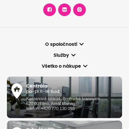
O spoločnosti
Služby
Všetko o nákupe
Centrála
po-pi 8-16 hod.
Kaštanová 489/34, Brněnské Ivanovice
620 00 Brno, Areál Manag
telefon: +420 770 130 093