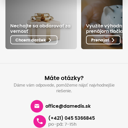
Nechajte sa obdarovať za
Využite výhodný
vernosť
prenájom tlačiarn
Chcem darček
Prenajať
Máte otázky?
Dáme vám odpovede, pomôžeme nájsť najvhodnejšie
riešenie.
office@damedis.sk
(+421) 045 5366845
po-pá: 7-15h