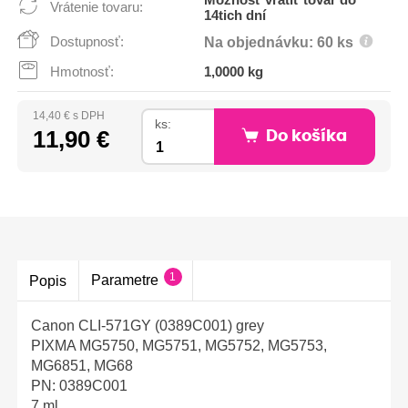
Možnosť vrátiť tovar do
Vrátenie tovaru:
14tich dní
Dostupnosť:
Na objednávku: 60 ks
Hmotnosť:
1,0000 kg
14,40 € s DPH
ks:
11,90 €
Do košíka
1
Parametre
Popis
Canon CLI-571GY (0389C001) grey
PIXMA MG5750, MG5751, MG5752, MG5753,
MG6851, MG68
PN: 0389C001
7 ml