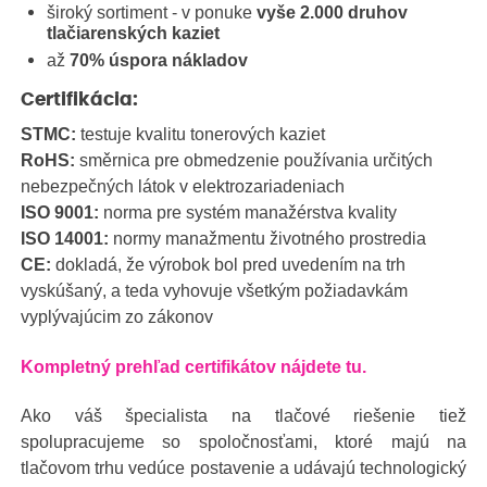
široký sortiment - v ponuke
vyše 2.000 druhov
tlačiarenských kaziet
až
70% úspora nákladov
Certifikácia:
STMC:
testuje kvalitu tonerových kaziet
RoHS:
směrnica pre obmedzenie používania určitých
nebezpečných látok v elektrozariadeniach
ISO 9001:
norma pre systém manažérstva kvality
ISO 14001:
normy manažmentu životného prostredia
CE:
dokladá, že výrobok bol pred uvedením na trh
vyskúšaný, a teda vyhovuje všetkým požiadavkám
vyplývajúcim zo zákonov
Kompletný prehľad certifikátov nájdete tu.
Ako váš špecialista na tlačové riešenie tiež
spolupracujeme so spoločnosťami, ktoré majú na
tlačovom trhu vedúce postavenie a udávajú technologický