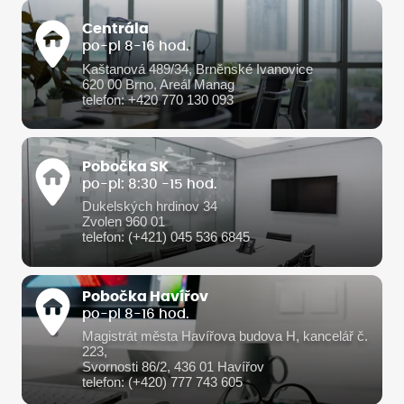
Centrála
po-pi 8-16 hod.
Kaštanová 489/34, Brněnské Ivanovice
620 00 Brno, Areál Manag
telefon: +420 770 130 093
Pobočka SK
po-pi: 8:30 -15 hod.
Dukelských hrdinov 34
Zvolen 960 01
telefon: (+421) 045 536 6845
Pobočka Havířov
po-pi 8-16 hod.
Magistrát města Havířova budova H, kancelář č.
223,
Svornosti 86/2, 436 01 Havířov
telefon: (+420) 777 743 605