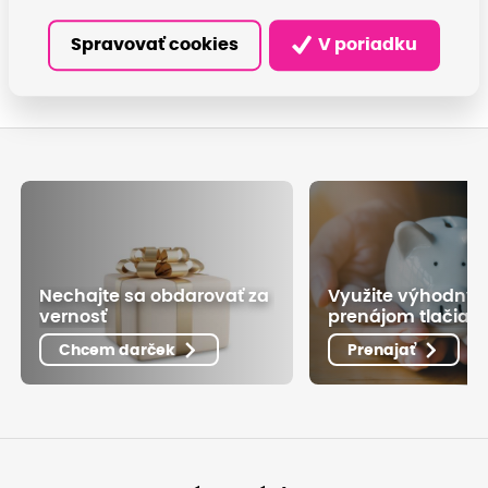
Spravovať cookies
V poriadku
Nechajte sa obdarovať za
Využite výhodný
vernosť
prenájom tlačiarn
Chcem darček
Prenajať