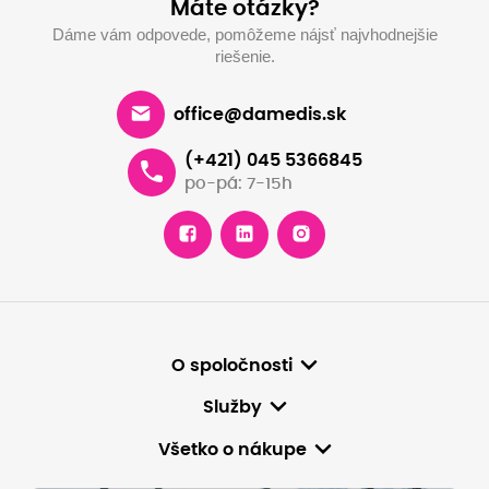
Máte otázky?
Dáme vám odpovede, pomôžeme nájsť najvhodnejšie
riešenie.
office@damedis.sk
(+421) 045 5366845
po-pá: 7-15h
O spoločnosti
Služby
Všetko o nákupe