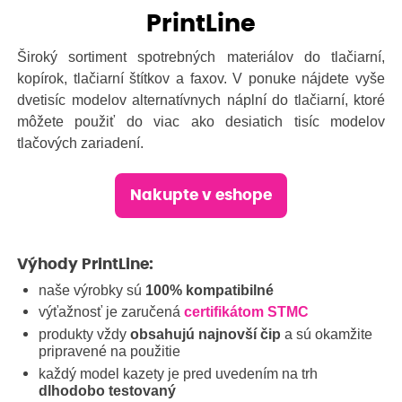
PrintLine
Široký sortiment spotrebných materiálov do tlačiarní,
kopírok, tlačiarní štítkov a faxov. V ponuke nájdete vyše
dvetisíc modelov alternatívnych náplní do tlačiarní, ktoré
môžete použiť do viac ako desiatich tisíc modelov
tlačových zariadení.
Nakupte v eshope
Výhody PrintLine:
naše výrobky sú
100% kompatibilné
výťažnosť je zaručená
certifikátom STMC
produkty vždy
obsahujú najnovší čip
a sú okamžite
pripravené na použitie
každý model kazety je pred uvedením na trh
dlhodobo testovaný