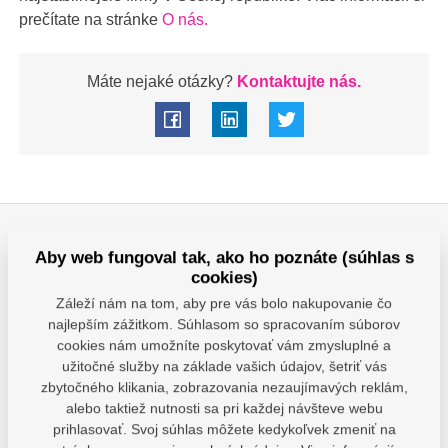
prečítate na stránke
O nás.
Máte nejaké otázky?
Kontaktujte nás.
Aby web fungoval tak, ako ho poznáte (súhlas s
cookies)
Záleží nám na tom, aby pre vás bolo nakupovanie čo
najlepším zážitkom. Súhlasom so spracovaním súborov
cookies nám umožníte poskytovať vám zmysluplné a
Nechajte sa obdarovať za
Využite výhodný
užitočné služby na základe vašich údajov, šetriť vás
vernosť
prenájom tlačiarn
zbytočného klikania, zobrazovania nezaujímavých reklám,
alebo taktiež nutnosti sa pri každej návšteve webu
Chcem darček
Prenajať
prihlasovať. Svoj súhlas môžete kedykoľvek zmeniť na