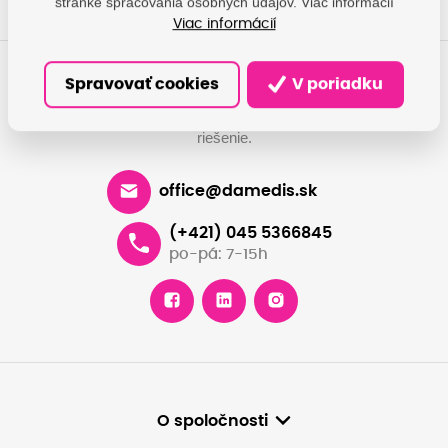
stránke spracovania osobných údajov. Viac informácií
Viac informácií
Spravovať cookies
V poriadku
Máte otázky?
Dáme vám odpovede, pomôžeme nájsť najvhodnejšie
riešenie.
office@damedis.sk
(+421) 045 5366845
po-pá: 7-15h
O spoločnosti