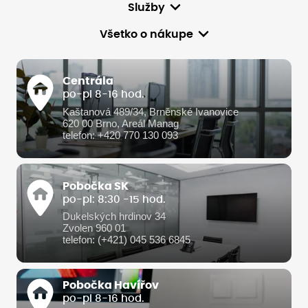
Služby
Všetko o nákupe
Centrála
po-pi 8-16 hod.
Kaštanová 489/34, Brněnské Ivanovice
620 00 Brno, Areál Manag
telefon: +420 770 130 093
Pobočka SK
po-pi: 8:30 -15 hod.
Dukelských hrdinov 34
Zvolen 960 01
telefon: (+421) 045 536 6845
Pobočka Havířov
po-pi 8-16 hod.