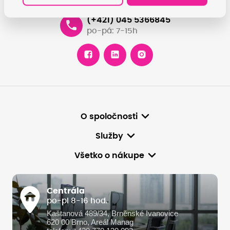
(+421) 045 5366845
po-pá: 7-15h
O spoločnosti
Služby
Všetko o nákupe
Centrála
po-pi 8-16 hod.
Kaštanová 489/34, Brněnské Ivanovice
620 00 Brno, Areál Manag