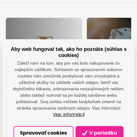
Aby web fungoval tak, ako ho poznáte (súhlas s
Nechajte sa obdarovať za
Využite výhodný
cookies)
vernosť
prenájom tlačiarn
Záleží nám na tom, aby pre vás bolo nakupovanie čo
Chcem darček
Prenajať
najlepším zážitkom. Súhlasom so spracovaním súborov
cookies nám umožníte poskytovať vám zmysluplné a
užitočné služby na základe vašich údajov, šetriť vás
zbytočného klikania, zobrazovania nezaujímavých reklám,
alebo taktiež nutnosti sa pri každej návšteve webu
prihlasovať. Svoj súhlas môžete kedykoľvek zmeniť na
Máte otázky?
stránke spracovania osobných údajov. Viac informácií
Dáme vám odpovede, pomôžeme nájsť najvhodnejšie
Viac informácií
riešenie.
Spravovať cookies
V poriadku
office@damedis.sk