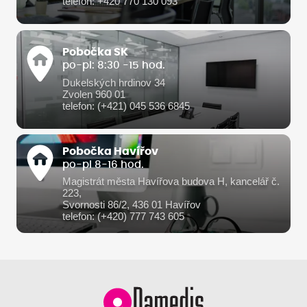
telefon: +420 770 130 093
Pobočka SK
po-pi: 8:30 -15 hod.
Dukelských hrdinov 34
Zvolen 960 01
telefon: (+421) 045 536 6845
Pobočka Havířov
po-pi 8-16 hod.
Magistrát města Havířova budova H, kancelář č.
223,
Svornosti 86/2, 436 01 Havířov
telefon: (+420) 777 743 605