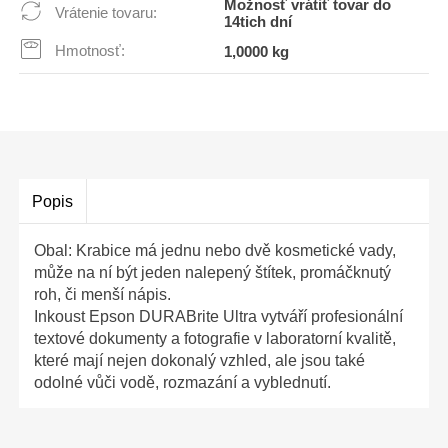
Možnosť vrátiť tovar do
Vrátenie tovaru:
14tich dní
Hmotnosť:
1,0000 kg
Popis
Obal: Krabice má jednu nebo dvě kosmetické vady,
může na ní být jeden nalepený štítek, promáčknutý
roh, či menší nápis.
Inkoust Epson DURABrite Ultra vytváří profesionální
textové dokumenty a fotografie v laboratorní kvalitě,
které mají nejen dokonalý vzhled, ale jsou také
odolné vůči vodě, rozmazání a vyblednutí.