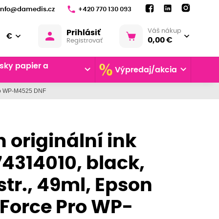
info@damedis.cz
+420 770 130 093
Váš nákup
Prihlásiť
€
0,00 €
Registrovať
sky papier a
Výpredaj/akcia
Pro WP-M4525 DNF
 originální ink
4314010, black,
tr., 49ml, Epson
Force Pro WP-