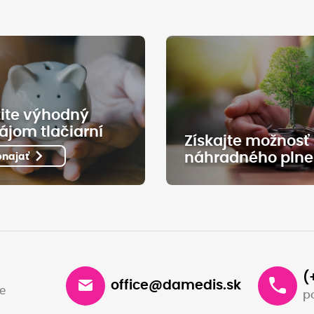
ite výhodný
ájom tlačiarní
Získajte možnosť
náhradného plne
enajať
(
office@damedis.sk
e
p