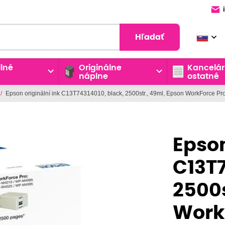
Hľadať
lné
Originálne
Kancelár
náplne
ostatné
/
Epson originální ink C13T74314010, black, 2500str., 49ml, Epson WorkForce 
Epson
C13T7
2500s
Work