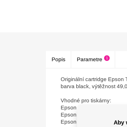
1
Popis
Parametre
Originální cartridge Epson
barva black, výtěžnost 49,0
Vhodné pro tiskárny:
Epson WorkForce Pro WP
Epson WorkForce Pro W
Epson WorkForce Pro WP
Aby 