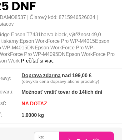
5 DNF
|
|
DAMO8537
Čiarový kód:
8715946526034
siacov
tridge Epson T7431barva black, výtěžnost 49,0
o tiskárny:Epson WorkForce Pro WP-M4015Epson
o WP-M4015DNEpson WorkForce Pro WP-
WorkForce Pro WP-M4095DNEpson WorkForce Pro
son Work
Prečítať si viac
Doprava zdarma
nad 199,00 €
ravy:
(obvyklá cena dopravy akčné produkty)
ovaru:
Možnosť vrátiť tovar do 14tich dní
sť:
NA DOTAZ
:
1,0000 kg
H
ks: