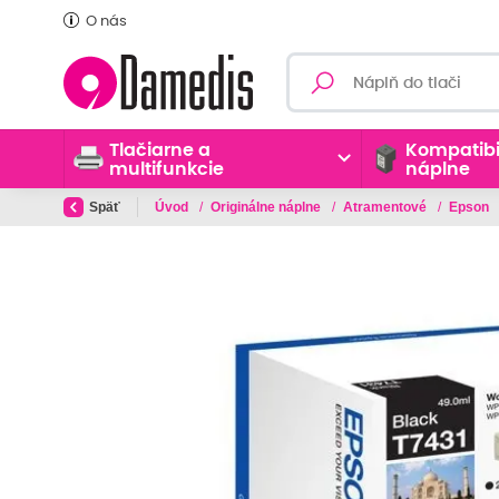
O nás
Tlačiarne a
Kompatibi
multifunkcie
náplne
Späť
Úvod
/
Originálne náplne
/
Atramentové
/
Epson