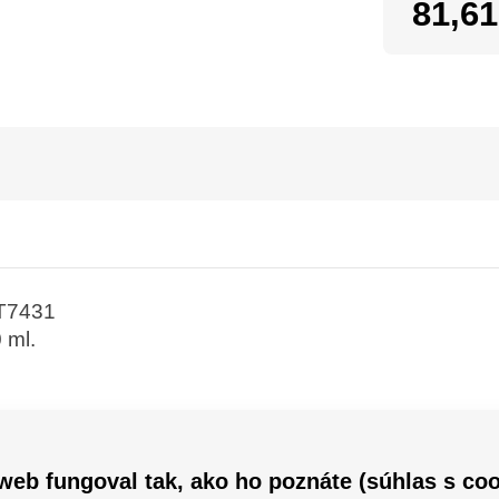
81,61
 T7431
 ml.
-M4015
P-M4015DN
-M4095
web fungoval tak, ako ho poznáte (súhlas s coo