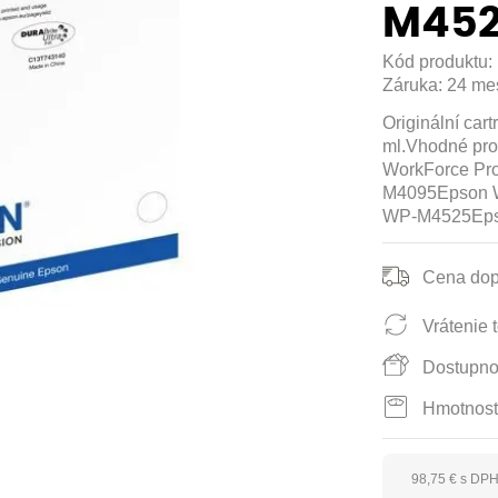
M452
Kód produktu:
Záruka:
24 me
Originální car
ml.Vhodné pr
WorkForce Pr
M4095Epson 
WP-M4525Ep
Cena dop
Vrátenie t
Dostupno
Hmotnosť
98,75 € s DP