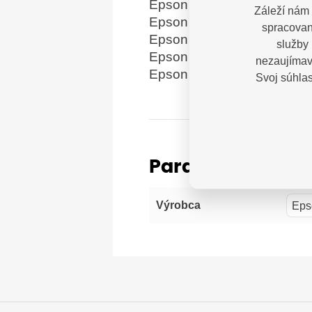
Epson WorkForce Pro W
Záleží nám 
Epson WorkForce Pro WP
spracovan
Epson WorkForce Pro W
služby 
Epson WorkForce Pro WP
nezaujímavý
Epson WorkForce Pro W
Svoj súhla
Parametre
Eps
Výrobca