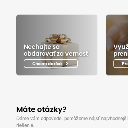
Nechajte sa
Využ
obdarovať za vernosť
pren
Chcem darček
Pr
Máte otázky?
Dáme vám odpovede, pomôžeme nájsť najvhodnejši
riešenie.