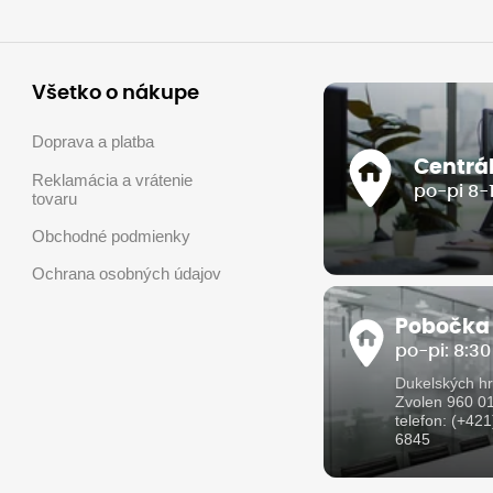
Všetko o nákupe
Doprava a platba
Centrá
Reklamácia a vrátenie
po-pi 8-
tovaru
Obchodné podmienky
Ochrana osobných údajov
Pobočka
po-pi: 8:30
Dukelských hr
Zvolen 960 0
telefon: (+42
6845