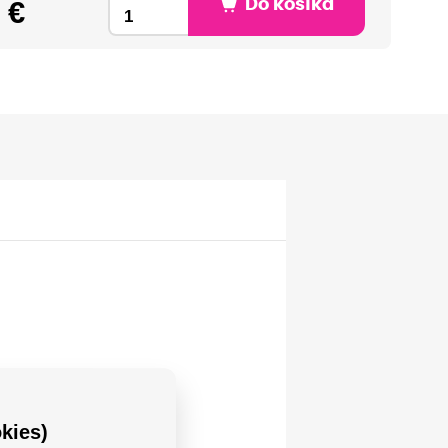
 €
Do košíka
kies)