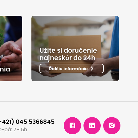
Užite si doručenie
najneskôr do 24h
nia
Ďalšie informácie
+421) 045 5366845
o-pá: 7-15h