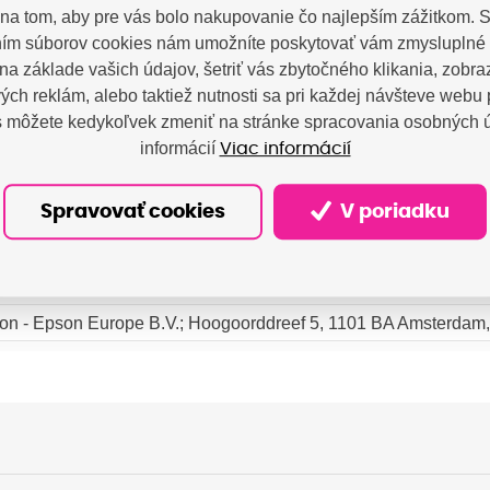
P-M4095DN
na tom, aby pre vás bolo nakupovanie čo najlepším zážitkom.
-M4525
ím súborov cookies nám umožníte poskytovať vám zmysluplné 
P-M4525DNF
na základe vašich údajov, šetriť vás zbytočného klikania, zobr
-M4595
ch reklám, alebo taktiež nutnosti sa pri každej návšteve webu 
P-M4595DNF
s môžete kedykoľvek zmeniť na stránke spracovania osobných ú
informácií
Viac informácií
Spravovať cookies
V poriadku
on - Epson Europe B.V.; Hoogoorddreef 5, 1101 BA Amsterdam,