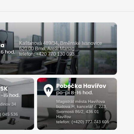
Kaštanová 489/34, Brněnské Ivanovice
la
620 00 Brno, Areál Manag
16 hod.
telefon: +420 770 130 093
Pobočka Havířov
 SK
po-pi 8-16 hod.
 -15 hod.
Magistrát města Havířova
dinov 34
budova H, kancelář č. 223,
1
Svornosti 86/2, 436 01
1) 045 536
Havířov
telefon: (+420) 777 743 605