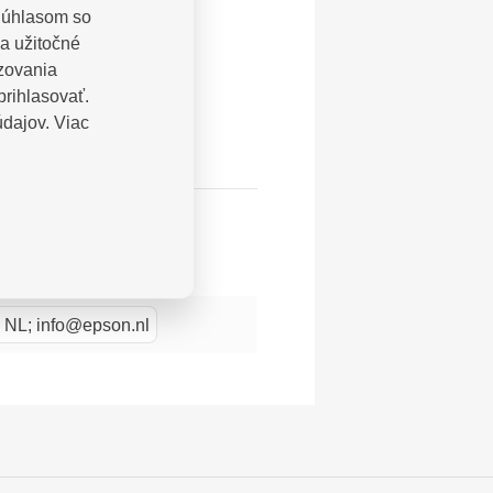
 Súhlasom so
a užitočné
azovania
prihlasovať.
dajov. Viac
 NL; info@epson.nl