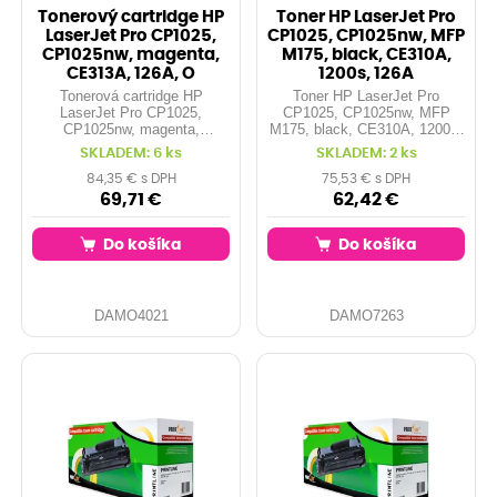
Tonerový cartridge HP
Toner HP LaserJet Pro
LaserJet Pro CP1025,
CP1025, CP1025nw, MFP
CP1025nw, magenta,
M175, black, CE310A,
CE313A, 126A, O
1200s, 126A
Tonerová cartridge HP
Toner HP LaserJet Pro
LaserJet Pro CP1025,
CP1025, CP1025nw, MFP
CP1025nw, magenta,
M175, black, CE310A, 1200s,
CE313A, 126A, O
126A
SKLADEM: 6 ks
SKLADEM: 2 ks
84,35 € s DPH
75,53 € s DPH
69,71 €
62,42 €
Do košíka
Do košíka
DAMO4021
DAMO7263