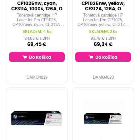
CP1025nw, cyan,
CP1025nw, yellow,
CE311A, 1000s, 126A, O
CE312A, 126A, O
Tonerová cartridge HP
Tonerová cartridge HP
LaserJet Pro CP1025,
LaserJet Pro CP1025,
CP1025nw, cyan, CE311A,
CP1025nw, yellow, CE312A,
1000s, 126A, O
126A, O
SKLADEM: 4 ks
SKLADEM: 2 ks
84,03 € s DPH
83,78 € s DPH
69,45 €
69,24 €
Do košíka
Do košíka
DAMO4019
DAMO4020