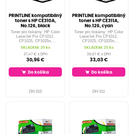
PRINTLINE kompatibilný
PRINTLINE kompatibilný
toner s HP CE310A,
toner s HP CE311A,
No.126, black
No.126, cyan
Toner pro tiskárny: HP Color
Toner pro tiskárny: HP Color
LaserJet Pro CP1012,
LaserJet Pro CP1012,
CP1025, CP1025n,
CP1025, CP1025n,
CP1025nw, ... Orientační
CP1025nw, ... Orientační
SKLADEM: 29 ks
SKLADEM: 25 ks
kapacita: 1.200 stran při 5%
kapacita: 1.000 stran při 5%
pokrytí Barva: black
pokrytí Barva: cyan
37,47 € s DPH
39,97 € s DPH
30,96 €
33,03 €
Do košíka
Do košíka
DH-310
DH-311