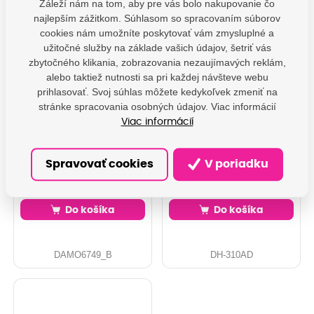
Záleží nám na tom, aby pre vás bolo nakupovanie čo
najlepším zážitkom. Súhlasom so spracovaním súborov
cookies nám umožníte poskytovať vám zmysluplné a
užitočné služby na základe vašich údajov, šetriť vás
zbytočného klikania, zobrazovania nezaujímavých reklám,
Originální toner, HP,
PRINTLINE kompatibilní
alebo taktiež nutnosti sa pri každej návšteve webu
black, CE310AD -
tonery s HP CE310AD,
poškození obalu
No.126A Dual Pack,
prihlasovať. Svoj súhlas môžete kedykoľvek zmeniť na
kategorie B (viz. popis)
black
stránke spracovania osobných údajov. Viac informácií
Originální toner, HP, LaserJet
Toner pro tiskárny: HP Color
Viac informácií
Pro CP1025, black, CE310AD,
LaserJet Pro CP1012,
2x1200 str.
CP1025, CP1025n,
CP1025nw, ... Orientační
SKLADEM: 1 ks
NA DOTAZ
kapacita: 2x 1.200 stran při
Spravovať cookies
V poriadku
5% pokrytí Barva: black
124,21 € s DPH
72,73 € s DPH
102,65 €
60,11 €
Do košíka
Do košíka
DAMO6749_B
DH-310AD