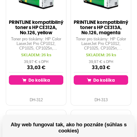
PRINTLINE kompatibilný
PRINTLINE kompatibilný
toner s HP CE312A,
toner s HP CE313A,
No.126, yellow
No.126, magenta
Toner pro tiskárny: HP Color
Toner pro tiskárny: HP Color
LaserJet Pro CP1012,
LaserJet Pro CP1012,
CP1025, CP1025n,
CP1025, CP1025n,
CP1025nw, ... Orientační
CP1025nw, ... Orientační
SKLADEM: 26 ks
SKLADEM: 26 ks
kapacita: 1.000 stran při 5%
kapacita: 1.000 stran při 5%
pokrytí Barva: yellow
pokrytí Barva: magenta
39,97 € s DPH
39,97 € s DPH
33,03 €
33,03 €
Do košíka
Do košíka
DH-312
DH-313
Aby web fungoval tak, ako ho poznáte (súhlas s
cookies)