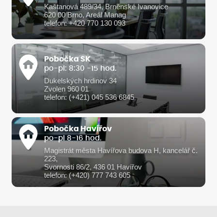
Kaštanová 489/34, Brněnské Ivanovice
620 00 Brno, Areál Manag
telefon: +420 770 130 093
Pobočka SK
po-pi: 8:30 -15 hod.
Dukelských hrdinov 34
Zvolen 960 01
telefon: (+421) 045 536 6845
Pobočka Havířov
po-pi 8-16 hod.
Magistrát města Havířova budova H, kancelář č.
223,
Svornosti 86/2, 436 01 Havířov
telefon: (+420) 777 743 605