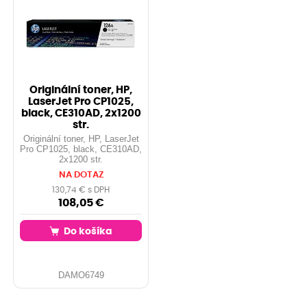
Originální toner, HP,
LaserJet Pro CP1025,
black, CE310AD, 2x1200
str.
Originální toner, HP, LaserJet
Pro CP1025, black, CE310AD,
2x1200 str.
NA DOTAZ
130,74 € s DPH
108,05 €
Do košíka
DAMO6749