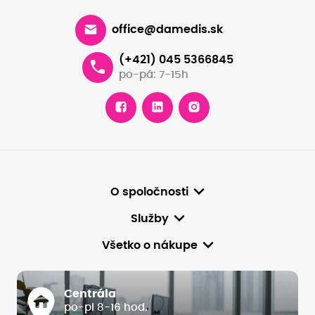
office@damedis.sk
(+421) 045 5366845
po-pá: 7-15h
O spoločnosti
Služby
Všetko o nákupe
Centrála
po-pi 8-16 hod.