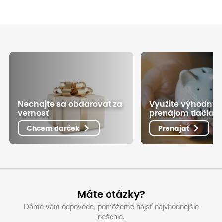
Nechajte sa obdarovať za
Využite výhodný
vernosť
prenájom tlačiarn
Chcem darček
Prenajať
Máte otázky?
Dáme vám odpovede, pomôžeme nájsť najvhodnejšie
riešenie.