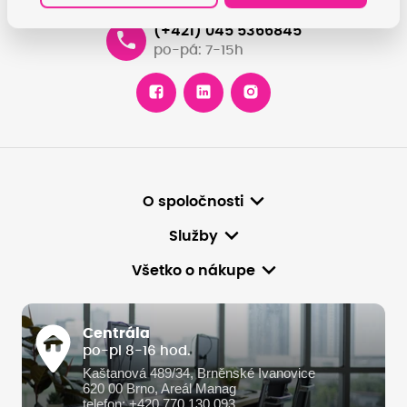
(+421) 045 5366845
po-pá: 7-15h
O spoločnosti
Služby
Všetko o nákupe
Centrála
po-pi 8-16 hod.
Kaštanová 489/34, Brněnské Ivanovice
620 00 Brno, Areál Manag
telefon: +420 770 130 093