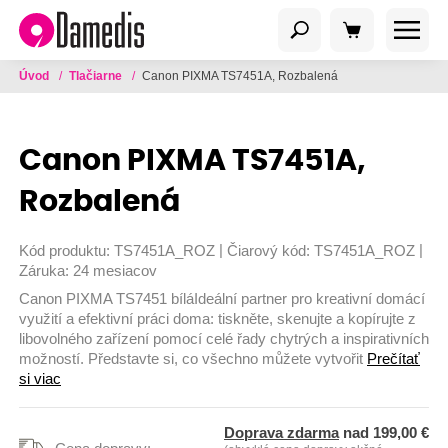
Úvod
/
Tlačiarne
/
Canon PIXMA TS7451A, Rozbalená
Canon PIXMA TS7451A,
Rozbalená
|
|
Kód produktu:
TS7451A_ROZ
Čiarový kód:
TS7451A_ROZ
Záruka:
24 mesiacov
Canon PIXMA TS7451 bíláIdeální partner pro kreativní domácí
využití a efektivní práci doma: tiskněte, skenujte a kopírujte z
libovolného zařízení pomocí celé řady chytrých a inspirativních
možností. Představte si, co všechno můžete vytvořit
Prečítať
si viac
Doprava zdarma
nad 199,00 €