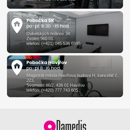
Pobočka SK
po-pi: 8:30 -15 hod.
Dukelských hrdinov 34
Zvolen 960 01
telefon: (+421) 045 536 6845
Pobočka Havířov
po-pi 8-16 hod.
Magistrát města Havířova budova H, kancelář č.
223,
Svornosti 86/2, 436 01 Havířov
telefon: (+420) 777 743 605