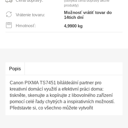
Cena dopravy:
(obvyklá cena dopravy akčné
produkty)
Možnosť vrátiť tovar do
Vrátenie tovaru:
14tich dní
Hmotnosť:
4,9900 kg
Popis
Canon PIXMA TS7451 bíláIdeální partner pro
kreativní domácí využití a efektivní práci doma:
tiskněte, skenujte a kopírujte z libovolného zařízení
pomocí celé řady chytrých a inspirativních možností.
Představte si, co všechno můžete vytvořit