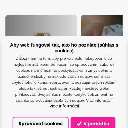
Aby web fungoval tak, ako ho poznáte (súhlas s
Nechajte sa obdarovať za
Využite výhodný
cookies)
vernosť
prenájom tlačiarn
Záleží nám na tom, aby pre vás bolo nakupovanie čo
Chcem darček
Prenajať
najlepším zážitkom. Súhlasom so spracovaním súborov
cookies nám umožníte poskytovať vám zmysluplné a
užitočné služby na základe vašich údajov, šetriť vás
zbytočného klikania, zobrazovania nezaujímavých reklám,
alebo taktiež nutnosti sa pri každej návšteve webu
prihlasovať. Svoj súhlas môžete kedykoľvek zmeniť na
Máte otázky?
stránke spracovania osobných údajov. Viac informácií
Dáme vám odpovede, pomôžeme nájsť najvhodnejšie
Viac informácií
riešenie.
Spravovať cookies
V poriadku
office@damedis.sk