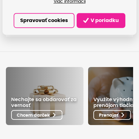
Epson WorkForce WF-3620DWF
Viac informácií
Kompatibilné kazety
Spravovať cookies
V poriadku
T2703 (Epson)
Nechajte sa obdarovať za
Využite výhodný
vernosť
prenájom tlačiarn
Chcem darček
Prenajať