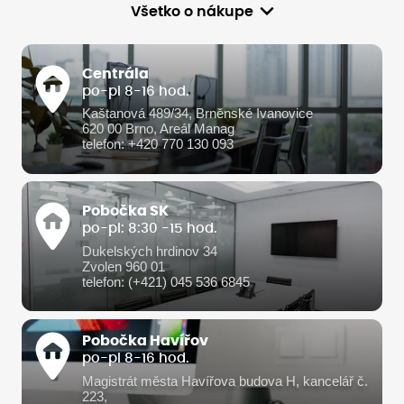
Všetko o nákupe
Centrála
po-pi 8-16 hod.
Kaštanová 489/34, Brněnské Ivanovice
620 00 Brno, Areál Manag
telefon: +420 770 130 093
Pobočka SK
po-pi: 8:30 -15 hod.
Dukelských hrdinov 34
Zvolen 960 01
telefon: (+421) 045 536 6845
Pobočka Havířov
po-pi 8-16 hod.
Magistrát města Havířova budova H, kancelář č.
223,