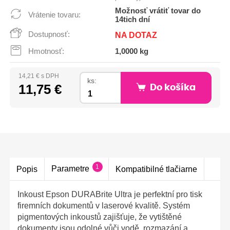
Možnosť vrátiť tovar do
Vrátenie tovaru:
14tich dní
Dostupnosť:
NA DOTAZ
Hmotnosť:
1,0000 kg
14,21 € s DPH
ks:
11,75 €
Do košíka
1
Parametre
Popis
Kompatibilné tlačiarne
Inkoust Epson DURABrite Ultra je perfektní pro tisk
firemních dokumentů v laserové kvalitě. Systém
pigmentových inkoustů zajišťuje, že vytištěné
dokumenty jsou odolné vůči vodě, rozmazání a