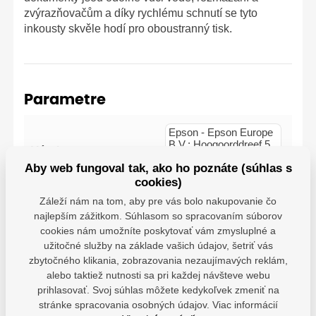
zvýrazňovačům a díky rychlému schnutí se tyto
inkousty skvěle hodí pro oboustranný tisk.
Parametre
Epson - Epson Europe
B.V.; Hoogoorddreef 5,
Výrobca
1101 BA Amsterdam,
Aby web fungoval tak, ako ho poznáte (súhlas s
NL; info@epson.nl
cookies)
Záleží nám na tom, aby pre vás bolo nakupovanie čo
najlepším zážitkom. Súhlasom so spracovaním súborov
cookies nám umožníte poskytovať vám zmysluplné a
užitočné služby na základe vašich údajov, šetriť vás
zbytočného klikania, zobrazovania nezaujímavých reklám,
Kompatibilné tlačiarne
alebo taktiež nutnosti sa pri každej návšteve webu
Epson WorkForce WF-3620DNF
prihlasovať. Svoj súhlas môžete kedykoľvek zmeniť na
Epson WorkForce WF-3620DTWF
stránke spracovania osobných údajov. Viac informácií