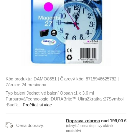
|
|
Kód produktu:
DAMO8651
Čiarový kód:
8715946625782
Záruka:
24 mesiacov
Typ balení:Jednotlivé balení Obsah :1 x 3,6 ml
PurpurováTechnologie :DURABrite™ UltraZkratka :27Symbol
:Budík...
Prečítať si viac
Doprava zdarma
nad 199,00 €
Cena dopravy:
(obvyklá cena dopravy akčné
produkty)