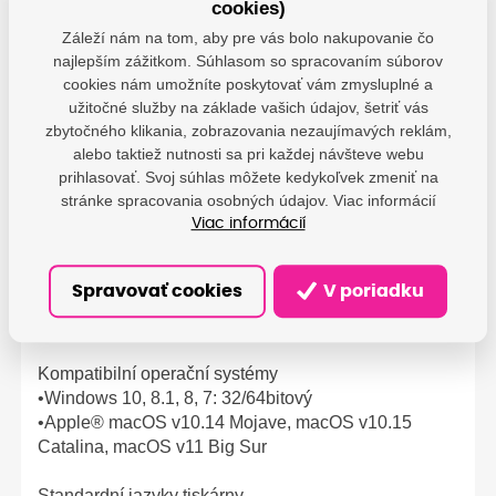
•1x dvoupásmové (2,4/5,0 GHz) bezdrátové rozhraní
cookies)
802.11b/g/n s technologií Bluetooth® Low Energy
Záleží nám na tom, aby pre vás bolo nakupovanie čo
najlepším zážitkom. Súhlasom so spracovaním súborov
Podpora bezdrátového připojení
cookies nám umožníte poskytovať vám zmysluplné a
•Ano
užitočné služby na základe vašich údajov, šetriť vás
zbytočného klikania, zobrazovania nezaujímavých reklám,
Možnost mobilního tisku
alebo taktiež nutnosti sa pri každej návšteve webu
prihlasovať. Svoj súhlas môžete kedykoľvek zmeniť na
•Apple AirPrint™
stránke spracovania osobných údajov. Viac informácií
•Aplikace HP Smart
Viac informácií
•Certifikace Mopria™
•Funkce Wi-Fi® Direct
Spravovať cookies
V poriadku
USB kabel je součástí balení
•Ne, kabel USB je třeba zakoupit samostatně
Kompatibilní operační systémy
•Windows 10, 8.1, 8, 7: 32/64bitový
•Apple® macOS v10.14 Mojave, macOS v10.15
Catalina, macOS v11 Big Sur
Standardní jazyky tiskárny