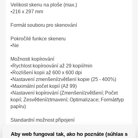
Velikost skenu na ploše (max.)
•216 x 297 mm
Formát souboru pro skenování
Pokročilé funkce skeneru
•Ne
Možnosti kopírování
•Rychlost kopíroování až 29 kopií/min
•Rozlišení kopii až 600 x 600 dpi
•Nastavení zmenšení/zvětšení kopie (25 - 400%)
•Maximální počet kopií (Až 99)
•Nastavení kopírování (Zmenšení/zvětšení; Počet
kopií; Zesvětlení/ztmavení; Optimalizace; Formát/typ
papíru)
Standardní možnost připojení
•1x vysokorychlostní port USB 2.0
•1x Fast Ethernet 10/100Base-TX
Aby web fungoval tak, ako ho poznáte (súhlas s