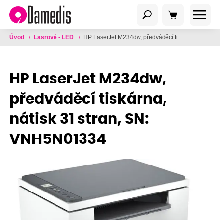
Úvod
/
Lasrové - LED
/
HP LaserJet M234dw, předváděcí tiskárna, nátisk 31 stran, SN: VNH5N01334
HP LaserJet M234dw,
předváděcí tiskárna,
nátisk 31 stran, SN:
VNH5N01334