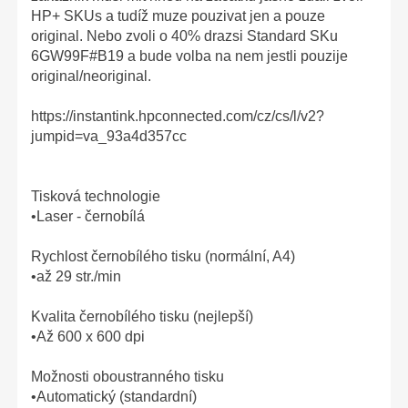
HP+ SKUs a tudíž muze pouzivat jen a pouze
original. Nebo zvoli o 40% drazsi Standard SKu
6GW99F#B19 a bude volba na nem jestli pouzije
original/neoriginal.
https://instantink.hpconnected.com/cz/cs/l/v2?
jumpid=va_93a4d357cc
Tisková technologie
•Laser - černobílá
Rychlost černobílého tisku (normální, A4)
•až 29 str./min
Kvalita černobílého tisku (nejlepší)
•Až 600 x 600 dpi
Možnosti oboustranného tisku
•Automatický (standardní)