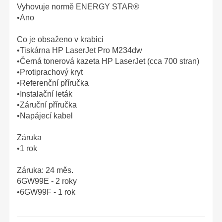
Vyhovuje normě ENERGY STAR®
•Ano
Co je obsaženo v krabici
•Tiskárna HP LaserJet Pro M234dw
•Černá tonerová kazeta HP LaserJet (cca 700 stran)
•Protiprachový kryt
•Referenční příručka
•Instalační leták
•Záruční příručka
•Napájecí kabel
Záruka
•1 rok
Záruka: 24 měs.
6GW99E - 2 roky
•6GW99F - 1 rok