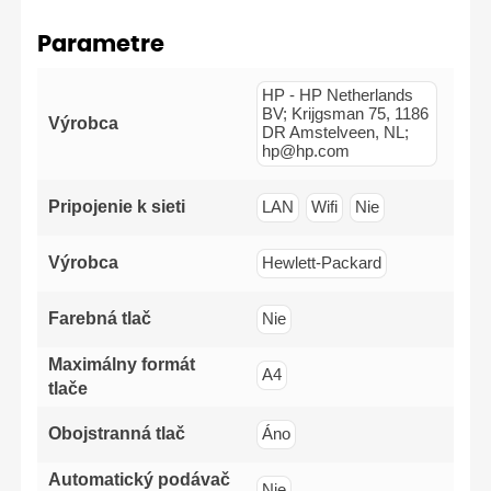
Parametre
HP - HP Netherlands
BV; Krijgsman 75, 1186
Výrobca
DR Amstelveen, NL;
hp@hp.com
Pripojenie k sieti
LAN
Wifi
Nie
Výrobca
Hewlett-Packard
Farebná tlač
Nie
Maximálny formát
A4
tlače
Obojstranná tlač
Áno
Automatický podávač
Nie