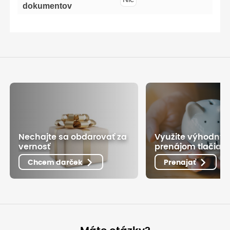
dokumentov
Nechajte sa obdarovať za
Využite výhodný
vernosť
prenájom tlačiarn
Chcem darček
Prenajať