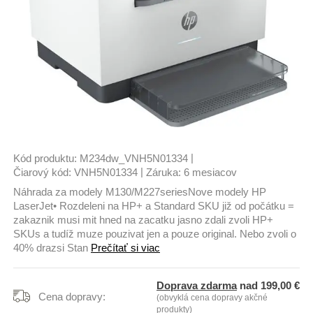
|
Kód produktu:
M234dw_VNH5N01334
|
Čiarový kód:
VNH5N01334
Záruka:
6 mesiacov
Náhrada za modely M130/M227seriesNove modely HP
LaserJet• Rozdeleni na HP+ a Standard SKU již od počátku =
zakaznik musi mit hned na zacatku jasno zdali zvoli HP+
SKUs a tudíž muze pouzivat jen a pouze original. Nebo zvoli o
40% drazsi Stan
Prečítať si viac
Doprava zdarma
nad 199,00 €
Cena dopravy:
(obvyklá cena dopravy akčné
produkty)