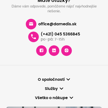
Máte otázky?
Dáme vám odpovede, pomôžeme nájsť najvhodnejšie
riešenie.
office@damedis.sk
(+421) 045 5366845
po-pá: 7-15h
O spoločnosti
Služby
Všetko o nákupe