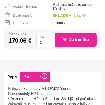
Možnosť vrátiť tovar do
Vrátenie tovaru:
14tich dní
Dostupnosť:
SKLADEM: 1 ks
Hmotnosť:
9,5000 kg
217,75 € s DPH
ks:
179,96 €
Do košíka
7
Parametre
Popis
Náhrada za modely M130/M227series
Nove modely HP LaserJet
• Rozdeleni na HP+ a Standard SKU již od počátku =
zakaznik musi mit hned na zacatku jasno zdali zvoli