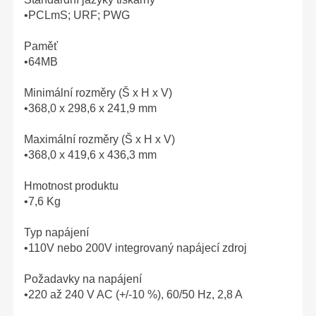
•PCLmS; URF; PWG
Paměť
•64MB
Minimální rozměry (Š x H x V)
•368,0 x 298,6 x 241,9 mm
Maximální rozměry (Š x H x V)
•368,0 x 419,6 x 436,3 mm
Hmotnost produktu
•7,6 Kg
Typ napájení
•110V nebo 200V integrovaný napájecí zdroj
Požadavky na napájení
•220 až 240 V AC (+/-10 %), 60/50 Hz, 2,8 A