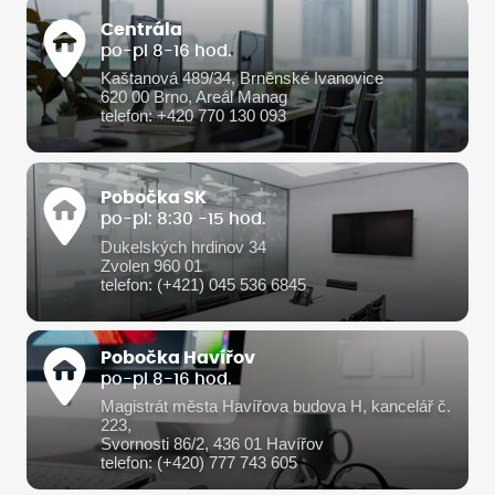
Centrála
po-pi 8-16 hod.
Kaštanová 489/34, Brněnské Ivanovice
620 00 Brno, Areál Manag
telefon: +420 770 130 093
Pobočka SK
po-pi: 8:30 -15 hod.
Dukelských hrdinov 34
Zvolen 960 01
telefon: (+421) 045 536 6845
Pobočka Havířov
po-pi 8-16 hod.
Magistrát města Havířova budova H, kancelář č.
223,
Svornosti 86/2, 436 01 Havířov
telefon: (+420) 777 743 605