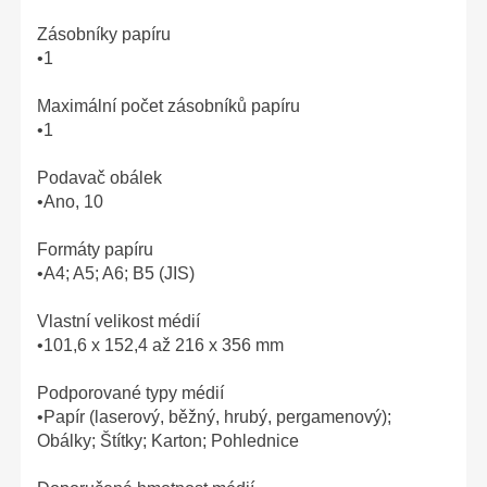
Zásobníky papíru
•1
Maximální počet zásobníků papíru
•1
Podavač obálek
•Ano, 10
Formáty papíru
•A4; A5; A6; B5 (JIS)
Vlastní velikost médií
•101,6 x 152,4 až 216 x 356 mm
Podporované typy médií
•Papír (laserový, běžný, hrubý, pergamenový);
Obálky; Štítky; Karton; Pohlednice