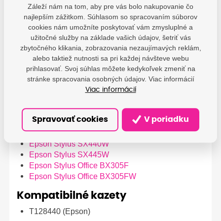
Epson Stylus S22
Záleží nám na tom, aby pre vás bolo nakupovanie čo
Epson Stylus SX125
najlepším zážitkom. Súhlasom so spracovaním súborov
Epson Stylus SX130
cookies nám umožníte poskytovať vám zmysluplné a
Epson Stylus SX230
užitočné služby na základe vašich údajov, šetriť vás
Epson Stylus SX230W
zbytočného klikania, zobrazovania nezaujímavých reklám,
Epson Stylus SX235
alebo taktiež nutnosti sa pri každej návšteve webu
Epson Stylus SX235W
prihlasovať. Svoj súhlas môžete kedykoľvek zmeniť na
Epson Stylus SX420
stránke spracovania osobných údajov. Viac informácií
Epson Stylus SX420W
Viac informácií
Epson Stylus SX425
Epson Stylus SX425W
Spravovať cookies
V poriadku
Epson Stylus SX430W
Epson Stylus SX435W
Epson Stylus SX440W
Epson Stylus SX445W
Epson Stylus Office BX305F
Epson Stylus Office BX305FW
Kompatibilné kazety
T128440 (Epson)