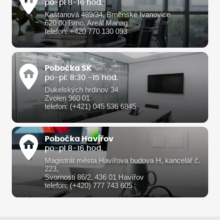
po-pi 8-16 hod.
Kaštanová 489/34, Brněnské Ivanovice
620 00 Brno, Areál Manag
telefon: +420 770 130 093
Pobočka SK
po-pi: 8:30 -15 hod.
Dukelských hrdinov 34
Zvolen 960 01
telefon: (+421) 045 536 6845
Pobočka Havířov
po-pi 8-16 hod.
Magistrát města Havířova budova H, kancelář č.
223,
Svornosti 86/2, 436 01 Havířov
telefon: (+420) 777 743 605