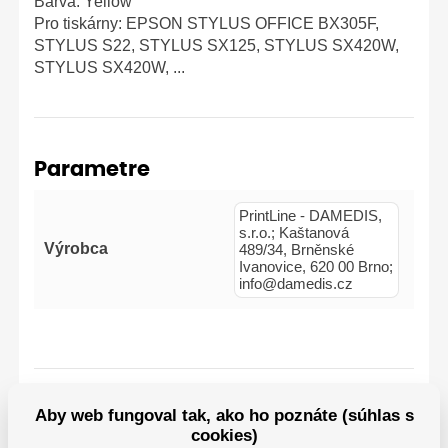
Barva: Yellow
Pro tiskárny: EPSON STYLUS OFFICE BX305F,
STYLUS S22, STYLUS SX125, STYLUS SX420W,
STYLUS SX420W, ...
Parametre
PrintLine - DAMEDIS,
s.r.o.; Kaštanová
Výrobca
489/34, Brněnské
Ivanovice, 620 00 Brno;
info@damedis.cz
Aby web fungoval tak, ako ho poznáte (súhlas s
Kompatibilné tlačiarne
cookies)