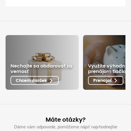
Nechajte sa obdarovať za
Využite výhodný
vernosť
prenájom tlačiarn
Chcem darček
Prenajať
Máte otázky?
Dáme vám odpovede, pomôžeme nájsť najvhodnejšie