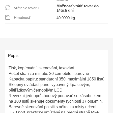
Možnosť vrátiť tovar do
Vrátenie tovaru:
14tich dní
Hmotnosť:
40,9900 kg
Popis
Tisk, kopírování, skenování, faxování
Počet stran za minutu: 20 černobíle i barevně
Kapacita papíru: standardní 350, maximální 1850 listů
Sklopný ovládací panel vybavený 4palcovým,
pětiřádkovým černobílým LCD
Reverzní jednoprůchodový podavač se zásobníkem
na 100 listů skenuje dokumenty rychlostí 37 obr./min.
Barevné skenování po síti s několika místy určení
USB port, prakticky umístěný na přední straně MFP,