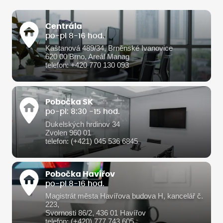
Centrála
po-pi 8-16 hod.
Kaštanová 489/34, Brněnské Ivanovice
620 00 Brno, Areál Manag
telefon: +420 770 130 093
Pobočka SK
po-pi: 8:30 -15 hod.
Dukelských hrdinov 34
Zvolen 960 01
telefon: (+421) 045 536 6845
Pobočka Havířov
po-pi 8-16 hod.
Magistrát města Havířova budova H, kancelář č.
223,
Svornosti 86/2, 436 01 Havířov
telefon: (+420) 777 743 605