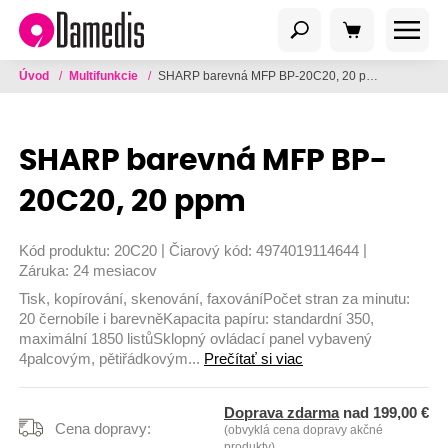
Úvod
/
Multifunkcie
/
SHARP barevná MFP BP-20C20, 20 ppm
SHARP barevná MFP BP-
20C20, 20 ppm
|
|
Kód produktu:
20C20
Čiarový kód:
4974019114644
Záruka:
24 mesiacov
Tisk, kopírování, skenování, faxováníPočet stran za minutu:
20 černobíle i barevněKapacita papíru: standardní 350,
maximální 1850 listůSklopný ovládací panel vybavený
4palcovým, pětiřádkovým...
Prečítať si viac
Doprava zdarma
nad 199,00 €
Cena dopravy:
(obvyklá cena dopravy akčné
produkty)