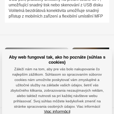
umožňující snadný tisk nebo skenování z USB disku
Volitelná bezdrátová konektivita umožňuje snadný
přístup z mobilních zařízení a flexibilní umístění MFP
Aby web fungoval tak, ako ho poznáte (súhlas s
cookies)
Záleží nám na tom, aby pre vás bolo nakupovanie čo
najlepším zážitkom. Súhlasom so spracovaním súborov
Nechajte sa obdarovať za
Využite výhodný
vernosť
prenájom tlačiarn
cookies nám umožníte poskytovať vám zmysluplné a
užitočné služby na základe vašich údajov, šetriť vás
Chcem darček
Prenajať
zbytočného klikania, zobrazovania nezaujímavých reklám,
alebo taktiež nutnosti sa pri každej návšteve webu
prihlasovať. Svoj súhlas môžete kedykoľvek zmeniť na
stránke spracovania osobných údajov. Viac informácií
Viac informácií