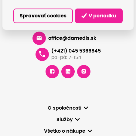
Máte otázky?
Spravovať cookies
V poriadku
Dáme vám odpovede, pomôžeme nájsť najvhodnejšie
riešenie.
office@damedis.sk
(+421) 045 5366845
po-pá: 7-15h
O spoločnosti
Služby
Všetko o nákupe